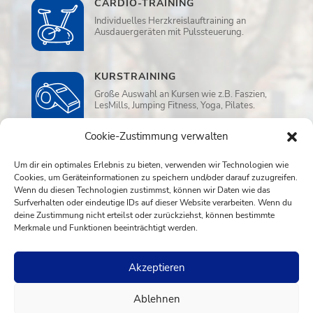
CARDIO-TRAINING
Individuelles Herzkreislauftraining an
Ausdauergeräten mit Pulssteuerung.
KURSTRAINING
Große Auswahl an Kursen wie z.B. Faszien,
LesMills, Jumping Fitness, Yoga, Pilates.
Cookie-Zustimmung verwalten
WELLNESS
Um dir ein optimales Erlebnis zu bieten, verwenden wir Technologien wie
Sauna, Ruheraum und Aufwassermassage
Cookies, um Geräteinformationen zu speichern und/oder darauf zuzugreifen.
in der Dreamwater Lounge.
Wenn du diesen Technologien zustimmst, können wir Daten wie das
Surfverhalten oder eindeutige IDs auf dieser Website verarbeiten. Wenn du
deine Zustimmung nicht erteilst oder zurückziehst, können bestimmte
Merkmale und Funktionen beeinträchtigt werden.
Akzeptieren
Impressum
AGB
Datenschutzerklärung
Ablehnen
Sportpark am See · Am Hans-Teich 18 · 51674