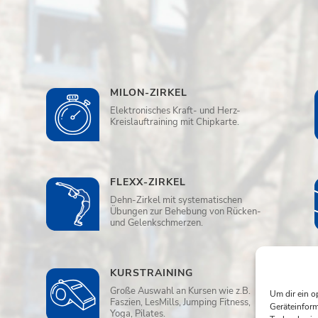
MILON-ZIRKEL
Elektronisches Kraft- und Herz-
Kreislauftraining mit Chipkarte.
FLEXX-ZIRKEL
Dehn-Zirkel mit systematischen
Übungen zur Behebung von Rücken-
und Gelenkschmerzen.
KURSTRAINING
Große Auswahl an Kursen wie z.B.
Um dir ein o
Faszien, LesMills, Jumping Fitness,
Geräteinform
Yoga, Pilates.