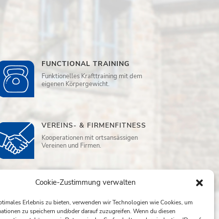
FUNCTIONAL TRAINING
Funktionelles Krafttraining mit dem
eigenen Körpergewicht.
VEREINS- & FIRMENFITNESS
Kooperationen mit ortsansässigen
Vereinen und Firmen.
Cookie-Zustimmung verwalten
WELLNESS
Sauna, Ruheraum und
ptimales Erlebnis zu bieten, verwenden wir Technologien wie Cookies, um
Aufwassermassage
ationen zu speichern und/oder darauf zuzugreifen. Wenn du diesen
in der Dreamwater Lounge.