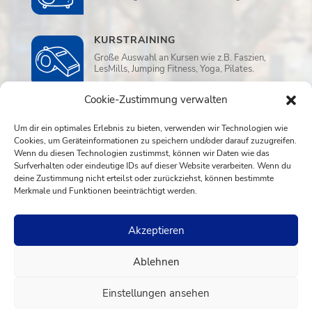
KURSTRAINING
Große Auswahl an Kursen wie z.B. Faszien,
LesMills, Jumping Fitness, Yoga, Pilates.
Cookie-Zustimmung verwalten
WELLNESS
Um dir ein optimales Erlebnis zu bieten, verwenden wir Technologien wie
Sauna, Ruheraum und Aufwassermassage
Cookies, um Geräteinformationen zu speichern und/oder darauf zuzugreifen.
in der Dreamwater Lounge.
Wenn du diesen Technologien zustimmst, können wir Daten wie das
Surfverhalten oder eindeutige IDs auf dieser Website verarbeiten. Wenn du
deine Zustimmung nicht erteilst oder zurückziehst, können bestimmte
Merkmale und Funktionen beeinträchtigt werden.
Akzeptieren
Impressum
AGB
Datenschutzerklärung
Ablehnen
Sportpark am See · Am Hans-Teich 18 · 51674
Wiehl · Tel. 0 22 62 - 75 15 50 · E-Mail
Einstellungen ansehen
info@sportparkamsee.de · OPEN Mo-So 6-24