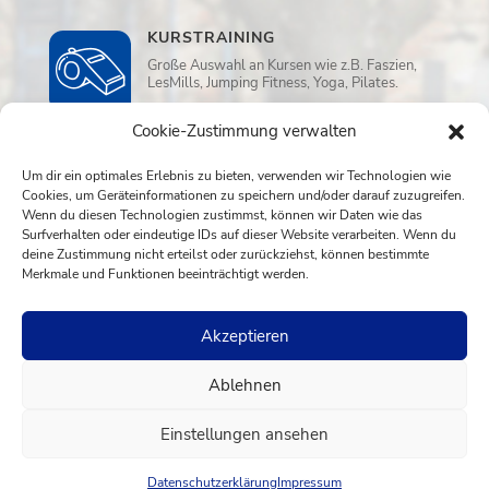
KURSTRAINING
Große Auswahl an Kursen wie z.B. Faszien,
LesMills, Jumping Fitness, Yoga, Pilates.
Cookie-Zustimmung verwalten
WELLNESS
Um dir ein optimales Erlebnis zu bieten, verwenden wir Technologien wie
Sauna, Ruheraum und Aufwassermassage
Cookies, um Geräteinformationen zu speichern und/oder darauf zuzugreifen.
in der Dreamwater Lounge.
Wenn du diesen Technologien zustimmst, können wir Daten wie das
Surfverhalten oder eindeutige IDs auf dieser Website verarbeiten. Wenn du
deine Zustimmung nicht erteilst oder zurückziehst, können bestimmte
Merkmale und Funktionen beeinträchtigt werden.
Akzeptieren
Impressum
AGB
Datenschutzerklärung
Ablehnen
Sportpark am See · Am Hans-Teich 18 · 51674
Wiehl · Tel. 0 22 62 - 75 15 50 · E-Mail
Einstellungen ansehen
info@sportparkamsee.de · OPEN Mo-So 6-24
Uhr
Datenschutzerklärung
Impressum