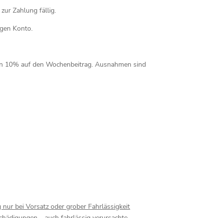
ur Zahlung fällig.
igen Konto.
 von 10% auf den Wochenbeitrag. Ausnahmen sind
nur bei Vorsatz oder grober Fahrlässigkeit
chädigungen – auch fahrlässig verursachte –