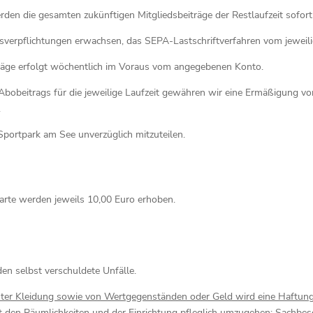
n die gesamten zukünftigen Mitgliedsbeiträge der Restlaufzeit sofort z
tragsverpflichtungen erwachsen, das SEPA-Lastschriftverfahren vom jeweil
räge erfolgt wöchentlich im Voraus vom angegebenen Konto.
 Abobeitrags für die jeweilige Laufzeit gewähren wir eine Ermäßigung
.
ortpark am See unverzüglich mitzuteilen.
arte werden jeweils 10,00 Euro erhoben.
en selbst verschuldete Unfälle.
ter Kleidung sowie von Wertgegenständen oder Geld wird eine Haftung 
t den Räumlichkeiten und der Einrichtung pfleglich umzugehen; Sachbes